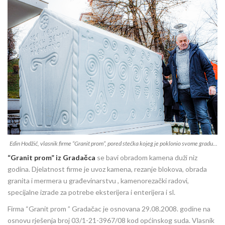
Edin Hodžić, vlasnik firme “Granit prom”, pored stećka kojeg je poklonio svome gradu..
.
“Granit prom” iz Gradačca
se bavi obradom kamena duži niz
godina. Djelatnost firme je uvoz kamena, rezanje blokova, obrada
granita i mermera u građevinarstvu , kamenorezački radovi,
specijalne izrade za potrebe eksterijera i enterijera i sl.
Firma “Granit prom ” Gradačac je osnovana 29.08.2008. godine na
osnovu rješenja broj 03/1-21-3967/08 kod općinskog suda. Vlasnik