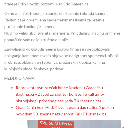
firme je Edin Hodžić, poznatiji kao Edo Kamenica.
Osnovna djelatnost je rezanje, oblikovanje i obrada kamena.
Radionica je opremljena savremenim mašinama za rezanje,
profiliranje i poliranje kamena.
Nudimo veliki izbor granita i mermera. Pri odabiru i načinu primjene
pomoći će vam naše stručno osoblje.
Zahvaljujući dugogodišnjem iskustvu firma se specijalizovala
oblaganje kamenom raznih objekata: nadgrobni spomenici, nišani,
grobnice, oblaganje stepenica, prozorskih klupica, kamina,
kuhinjskih ploča, šankova, podova…
MEDIJI O NAMA:
Reprezentativni stećak bit će izrađen u Gradačcu –
Baština.ba – Zavod za zaštitu i korištenje kulturno-
historijskog i prirodnog naslijeđa TK (bastina.ba)
Gradačanin Edin Hodžić svom gradu dao najljepši poklon
povodom 30. godina nezavisnosti BiH | Tuzlanski.ba